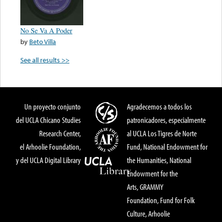
No Se Va A Poder
by
Beto Villa
See all results >>
Un proyecto conjunto
Agradecemos a todos los
del UCLA Chicano Studies
patronicadores, especialmente
Research Center,
al UCLA Los Tigres de Norte
el Arhoolie Foundation,
Fund, National Endowment for
y del UCLA Digital Library
the Humanities, National
Endowment for the
Arts, GRAMMY
Foundation, Fund for Folk
Culture, Arhoolie