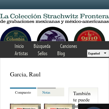
Skip to main content
Inicio
Búsqueda
Canciones
Artistas
Sellos
Blog
Español
Garcia, Raul
También
Compuesto
Notas
te puede
interesar...