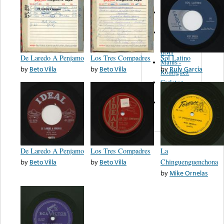
Martinez,
Felipe
Performance
Music Co.
BMI
De Laredo A Penjamo
Los Tres Compadres
Sol Latino
Matus -
by
Beto Villa
by
Beto Villa
by
Ruly Garcia
Rodriguez
Carleton -
Dixon
Abreu -
Oliverira
De Laredo A Penjamo
Los Tres Compadres
La
by
Beto Villa
by
Beto Villa
Chinguenguenchona
by
Mike Ornelas