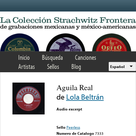
Skip to main content
Inicio
Búsqueda
Canciones
Artistas
Sellos
Blog
Español
Aguila Real
de
Lola Beltrán
Audio excerpt
Error loading media: File
could not be played
Sello
Peerless
Numero de Catalogo
7333