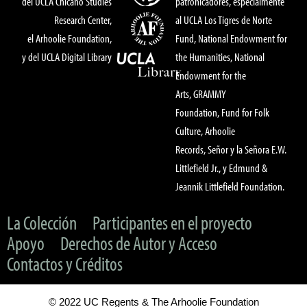
del UCLA Chicano Studies
patronicadores, especialmente
Research Center,
al UCLA Los Tigres de Norte
el Arhoolie Foundation,
Fund, National Endowment for
y del UCLA Digital Library
the Humanities, National
Endowment for the
Arts, GRAMMY
Foundation, Fund for Folk
Culture, Arhoolie
Records, Señor y la Señora E.W.
Littlefield Jr., y Edmund &
Jeannik Littlefield Foundation.
La Colección
Participantes en el proyecto
Apoyo
Derechos de Autor y Acceso
Contactos y Créditos
© 2022 UC Regents & The Arhoolie Foundation