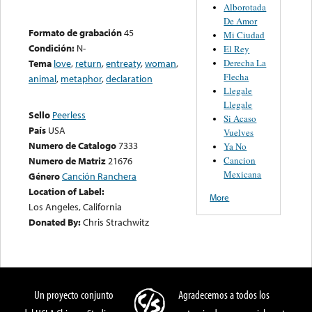
Alborotada
De Amor
Formato de grabación
45
Mi Ciudad
Condición:
N-
El Rey
Derecha La
Tema
love
,
return
,
entreaty
,
woman
,
Flecha
animal
,
metaphor
,
declaration
Llegale
Llegale
Sello
Peerless
Si Acaso
País
USA
Vuelves
Numero de Catalogo
7333
Ya No
Cancion
Numero de Matriz
21676
Mexicana
Género
Canción Ranchera
Location of Label:
More
Los Angeles, California
Donated By:
Chris Strachwitz
Un proyecto conjunto
Agradecemos a todos los