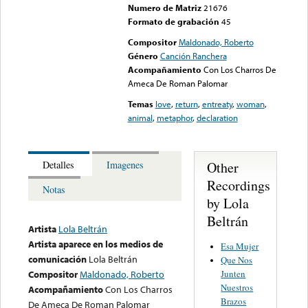
Numero de Matriz
21676
Formato de grabación
45
Compositor
Maldonado, Roberto
Género
Canción Ranchera
Acompañamiento
Con Los Charros De
Ameca De Roman Palomar
Temas
love
,
return
,
entreaty
,
woman
,
animal
,
metaphor
,
declaration
Other
Detalles
Imagenes
Recordings
Notas
by Lola
Beltrán
Artista
Lola Beltrán
Artista aparece en los medios de
Esa Mujer
comunicación
Lola Beltrán
Que Nos
Junten
Compositor
Maldonado, Roberto
Nuestros
Acompañamiento
Con Los Charros
Brazos
De Ameca De Roman Palomar