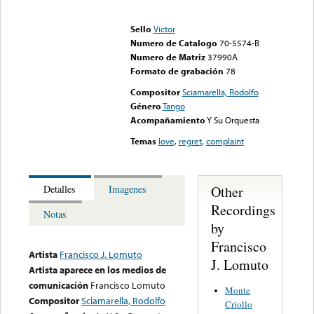
Error loading media: File
could not be played
Sello
Victor
Numero de Catalogo
70-5574-B
Numero de Matriz
37990A
Formato de grabación
78
Compositor
Sciamarella, Rodolfo
Género
Tango
Acompañamiento
Y Su Orquesta
Temas
love
,
regret
,
complaint
Other
Detalles
Imagenes
Recordings
Notas
by
Francisco
Artista
Francisco J. Lomuto
J. Lomuto
Artista aparece en los medios de
comunicación
Francisco Lomuto
Monte
Compositor
Sciamarella, Rodolfo
Criollo