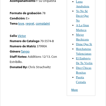
Acompañamiento
Y Su Orquesta
Luna
Arrabalera
Yo No Sé
Formato de grabación
78
Decir Que
Condición:
E+
No
Tema
love
,
regret
,
complaint
A La Gran
Muñeca
Mujer
Sello
Victor
Hechicera
Numero de Catalogo
70-5574-B
Dime Que Si
Numero de Matriz
37990A
Horchateras
Género
Tango
Valencianas
Staff Notes:
Additions 12/13. Con
El Embrujo
Estribillo.
De Tu Violín
Donated By:
Chris Strachwitz
Diez Chicas
Bonitas
Puerta
Cerrada
More