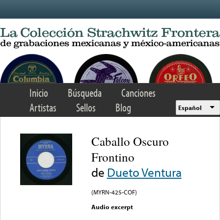
Skip to main content
Inicio
Búsqueda
Canciones
Artistas
Sellos
Blog
Español
Caballo Oscuro
Frontino
de
Dueto Ventura
(MYRN-425-COF)
Audio excerpt
Error loading media: File