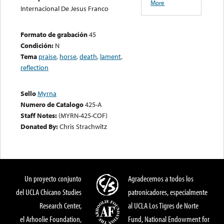
More
Internacional De Jesus Franco
Formato de grabación
45
Condición:
N
Tema
praise
,
horse
,
death
,
lament
,
reflection
Sello
Myrna
Numero de Catalogo
425-A
Staff Notes:
(MYRN-425-COF)
Donated By:
Chris Strachwitz
Un proyecto conjunto
Agradecemos a todos los
del UCLA Chicano Studies
patronicadores, especialmente
Research Center,
al UCLA Los Tigres de Norte
el Arhoolie Foundation,
Fund, National Endowment for