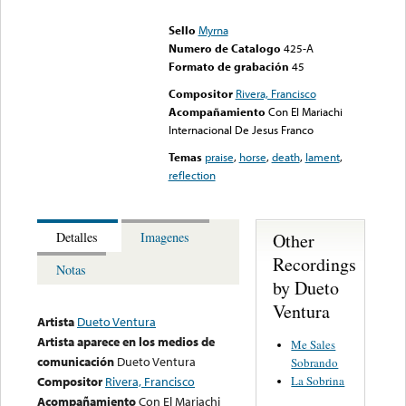
could not be played
Sello
Myrna
Numero de Catalogo
425-A
Formato de grabación
45
Compositor
Rivera, Francisco
Acompañamiento
Con El Mariachi
Internacional De Jesus Franco
Temas
praise
,
horse
,
death
,
lament
,
reflection
Other
Detalles
Imagenes
Recordings
Notas
by Dueto
Ventura
Artista
Dueto Ventura
Artista aparece en los medios de
Me Sales
comunicación
Dueto Ventura
Sobrando
La Sobrina
Compositor
Rivera, Francisco
Acompañamiento
Con El Mariachi