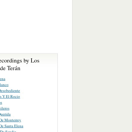
ecordings by Los
 de Terán
ena
lanco
Desobediente
n Y El Rocio
os
ileros
uerida
De Monterrey
De Santa Elena
 De Sandia