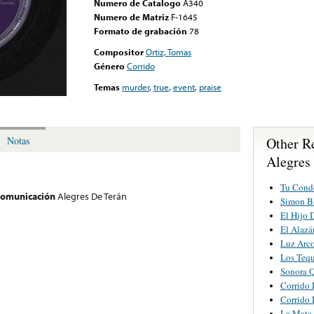
Numero de Catalogo
A340
Numero de Matriz
F-1645
Formato de grabación
78
Compositor
Ortiz, Tomas
Género
Corrido
Temas
murder
,
true
,
event
,
praise
Other R
Notas
Alegres
Tu Cond
 comunicación
Alegres De Terán
Simon B
El Hijo 
El Alazá
Luz Arc
Los Tequ
Sonora Q
Corrido 
Corrido 
La Mata