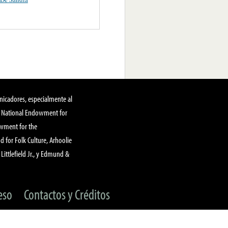
nicadores, especialmente al
, National Endowment for
owment for the
 for Folk Culture, Arhoolie
Littlefield Jr., y Edmund &
eso
Contactos y Créditos