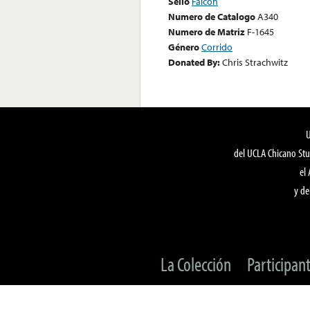
Sello
Falcon
Numero de Catalogo
A340
Numero de Matriz
F-1645
Género
Corrido
Donated By:
Chris Strachwitz
del UCLA Chicano Stu
el
y de
La Colección
Participan