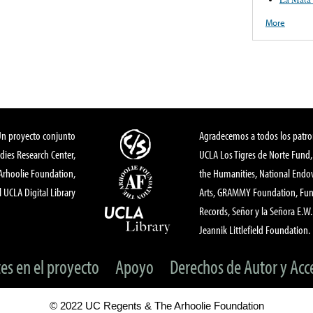
More
Un proyecto conjunto
Agradecemos a todos los patro
dies Research Center,
UCLA Los Tigres de Norte Fund
 Arhoolie Foundation,
the Humanities, National End
l UCLA Digital Library
Arts, GRAMMY Foundation, Fund
Records, Señor y la Señora E.W. 
Jeannik Littlefield Foundation.
tes en el proyecto
Apoyo
Derechos de Autor y Acc
© 2022 UC Regents & The Arhoolie Foundation