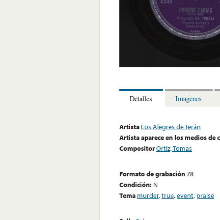
Detalles
Imagenes
Artista
Los Alegres de Terán
Artista aparece en los medios de
Compositor
Ortiz, Tomas
Formato de grabación
78
Condición:
N
Tema
murder
,
true
,
event
,
praise