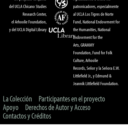
del UCLA Chicano Studies
patronicadores, especialmente
Research Center,
al UCLA Los Tigres de Norte
el Arhoolie Foundation,
Fund, National Endowment for
y del UCLA Digital Library
the Humanities, National
Endowment for the
Arts, GRAMMY
Foundation, Fund for Folk
Culture, Arhoolie
Records, Señor y la Señora E.W.
Littlefield Jr., y Edmund &
Jeannik Littlefield Foundation.
La Colección
Participantes en el proyecto
Apoyo
Derechos de Autor y Acceso
Contactos y Créditos