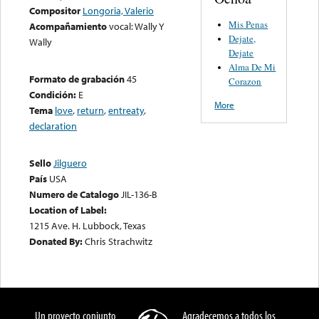
Compositor
Longoria, Valerio
Mis Penas
Acompañamiento
vocal: Wally Y
Dejate,
Wally
Dejate
Alma De Mi
Formato de grabación
45
Corazon
Condición:
E
More
Tema
love
,
return
,
entreaty
,
declaration
Sello
Jilguero
País
USA
Numero de Catalogo
JIL-136-B
Location of Label:
1215 Ave. H. Lubbock, Texas
Donated By:
Chris Strachwitz
Un proyecto conjunto
Agradecemos a todos los