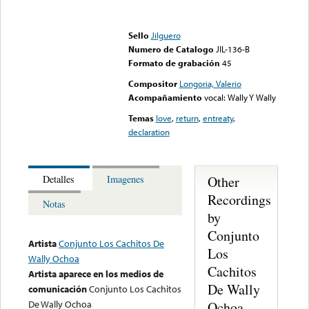
Error loading media: File
could not be played
Sello
Jilguero
Numero de Catalogo
JIL-136-B
Formato de grabación
45
Compositor
Longoria, Valerio
Acompañamiento
vocal: Wally Y Wally
Temas
love
,
return
,
entreaty
,
declaration
Other
Detalles
Imagenes
Recordings
Notas
by
Conjunto
Artista
Conjunto Los Cachitos De
Los
Wally Ochoa
Cachitos
Artista aparece en los medios de
De Wally
comunicación
Conjunto Los Cachitos
De Wally Ochoa
Ochoa