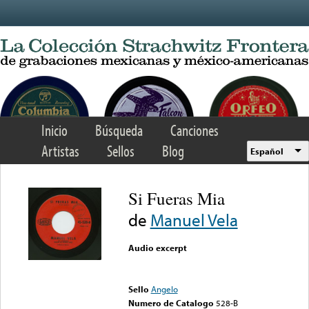
Skip to main content
Inicio
Búsqueda
Canciones
Artistas
Sellos
Blog
Español
Si Fueras Mia
de
Manuel Vela
Audio excerpt
Error loading media: File
could not be played
Sello
Angelo
Numero de Catalogo
528-B