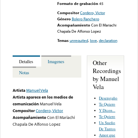
Formato de grabación
45
Compositor
Cordero, Victor
Género
Bolero Ranchero
Acompañamiento
Con El Mariachi
Chapala De Alfonso Lopez
Temas
unrequited
,
love
,
declaration
Other
Detalles
Imagenes
Recordings
Notas
by Manuel
Vela
Artista
Manuel Vela
Artista aparece en los medios de
Desengaño
comunicación
Manuel Vela
Te Quiero
Y Dicen...
Compositor
Cordero, Victor
Te Quiero
Acompañamiento
Con El Mariachi
Un Sueño
Chapala De Alfonso Lopez
De Tantos
Amor que