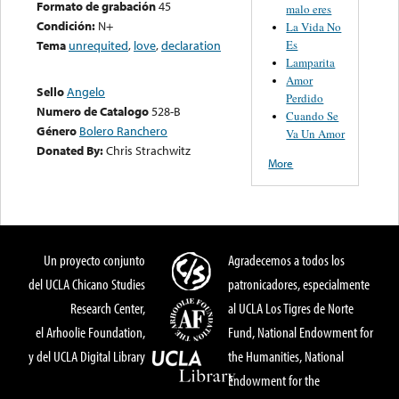
Formato de grabación
45
malo eres
Condición:
N+
La Vida No
Es
Tema
unrequited
,
love
,
declaration
Lamparita
Amor
Sello
Angelo
Perdido
Numero de Catalogo
528-B
Cuando Se
Género
Bolero Ranchero
Va Un Amor
Donated By:
Chris Strachwitz
More
Un proyecto conjunto
Agradecemos a todos los
del UCLA Chicano Studies
patronicadores, especialmente
Research Center,
al UCLA Los Tigres de Norte
el Arhoolie Foundation,
Fund, National Endowment for
y del UCLA Digital Library
the Humanities, National
Endowment for the