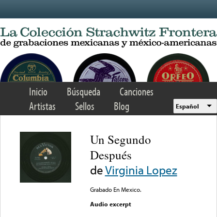
Skip to main content
Inicio
Búsqueda
Canciones
Artistas
Sellos
Blog
Español
Un Segundo
Después
de
Virginia Lopez
Grabado En Mexico.
Audio excerpt
Error loading media: File