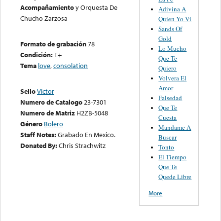
Acompañamiento
y Orquesta De
Adivina A
Chucho Zarzosa
Quien Yo Vi
Sands Of
Gold
Formato de grabación
78
Lo Mucho
Condición:
E+
Que Te
Tema
love
,
consolation
Quiero
Volvera El
Amor
Sello
Victor
Falsedad
Numero de Catalogo
23-7301
Que Te
Numero de Matriz
H2ZB-5048
Cuesta
Género
Bolero
Mandame A
Staff Notes:
Grabado En Mexico.
Buscar
Donated By:
Chris Strachwitz
Tonto
El Tiempo
Que Te
Quede Libre
More