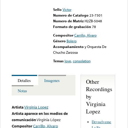
could not be played
Sello
Victor
Numero de Catalogo
23-7301
Numero de Matriz
H2ZB-5048
Formato de grabación
78
Compositor
Carrillo, Alvaro
Género
Bolero
Acompañamiento
y Orquesta De
Chucho Zarzosa
Temas
love
,
consolation
Other
Detalles
Imagenes
Recordings
Notas
by
Virginia
Artista
Virginia Lopez
Lopez
Artista aparece en los medios de
comunicación
Virginia López
Devuelveme
Compositor
Carrillo, Alvaro
La Fe