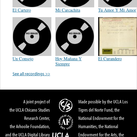
El Cartero
Mi Carcachita
Tu Amor Y Mi Amor
Un Consejo
Hoy Mañana Y
El Curandero
Siempre
See all recordings >>
A joint project of
Made possible by the UCLA Los
the UCLA Chicano Studies
Tigres del Norte Fund, the
Research Center,
National Endowment for the
the Arhoolie Foundation,
Humanities, the National
and the UCLA Digital Library
Endowment for the Arts, the