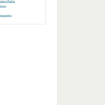
anos Farías
iesos
ranqueños