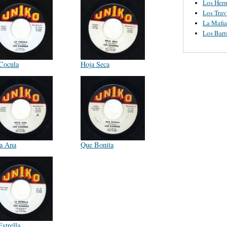
Los Herm
Los Trav
La Mafia
Los Bar
Cocula
Hoja Seca
a Ana
Que Bonita
strella