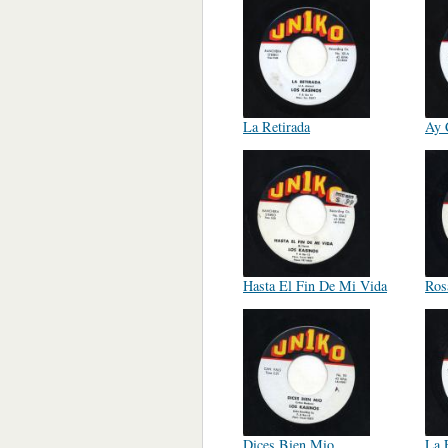
La Retirada
Ay 
Hasta El Fin De Mi Vida
Ros
Dices Bien Mio
La E