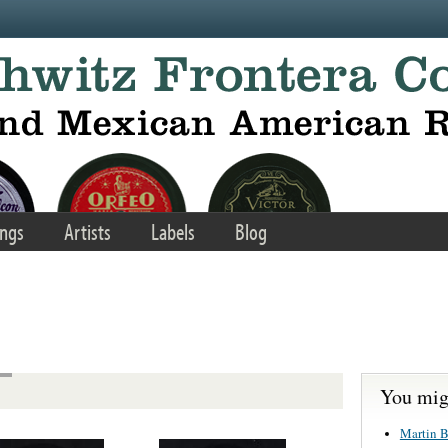
ngs
Artists
Labels
Blog
You migh
Martin B