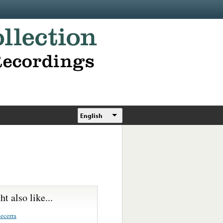
English
t also like...
ecerra