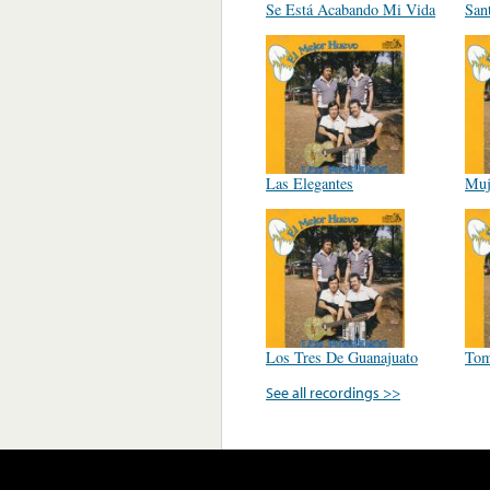
Se Está Acabando Mi Vida
San
Las Elegantes
Muj
Los Tres De Guanajuato
Tom
See all recordings >>