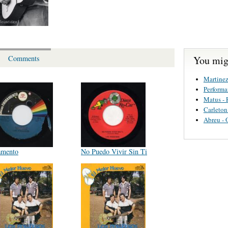
You migh
Comments
Martinez
Perform
Matus - 
Carleton
Abreu - 
amento
No Puedo Vivir Sin Ti