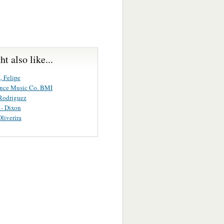
t also like...
, Felipe
ance Music Co. BMI
Rodriguez
 - Dixon
Oliverira