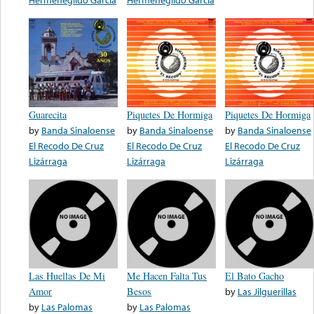
Guarecita
Piquetes De Hormiga
Piquetes De Hormiga
by
Banda Sinaloense
by
Banda Sinaloense
by
Banda Sinaloense
El Recodo De Cruz
El Recodo De Cruz
El Recodo De Cruz
Lizárraga
Lizárraga
Lizárraga
Las Huellas De Mi
Me Hacen Falta Tus
El Bato Gacho
Amor
Besos
by
Las Jilguerillas
by
Las Palomas
by
Las Palomas