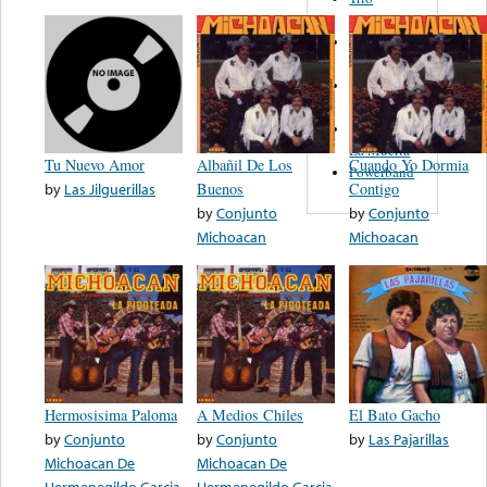
Figueroa
Los Angeles
Del Norte
Emilia
Navarrete
El Diablo Y
La Muerta
Tu Nuevo Amor
Albañil De Los
Cuando Yo Dormia
Powerband
by
Las Jilguerillas
Buenos
Contigo
by
Conjunto
by
Conjunto
Michoacan
Michoacan
Hermosisima Paloma
A Medios Chiles
El Bato Gacho
by
Conjunto
by
Conjunto
by
Las Pajarillas
Michoacan De
Michoacan De
Hermenegildo Garcia
Hermenegildo Garcia