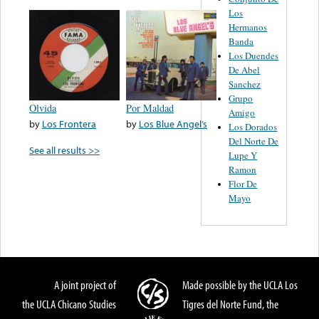
Los
Hermanos
Banda
Los Duendes
De Abel
Sanchez
Grupo
Olvida
Por Maldad
Amigo
by
Los Frontera
by
Los Blue Angel’s
Los Dorados
Del Norte De
See all results >>
Lupe Y
Ramon
Flor De
Mayo
A joint project of
Made possible by the UCLA Los
the UCLA Chicano Studies
Tigres del Norte Fund, the