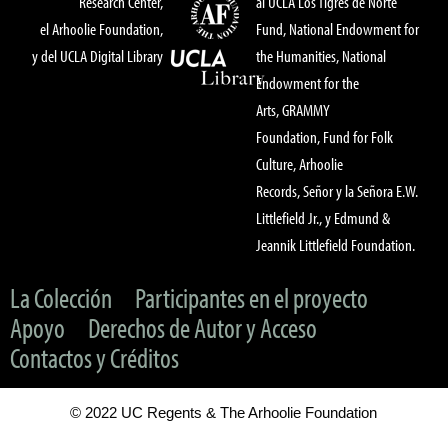
Research Center,
al UCLA Los Tigres de Norte
el Arhoolie Foundation,
Fund, National Endowment for
y del UCLA Digital Library
the Humanities, National
Endowment for the
Arts, GRAMMY
Foundation, Fund for Folk
Culture, Arhoolie
Records, Señor y la Señora E.W.
Littlefield Jr., y Edmund &
Jeannik Littlefield Foundation.
La Colección
Participantes en el proyecto
Apoyo
Derechos de Autor y Acceso
Contactos y Créditos
© 2022 UC Regents & The Arhoolie Foundation