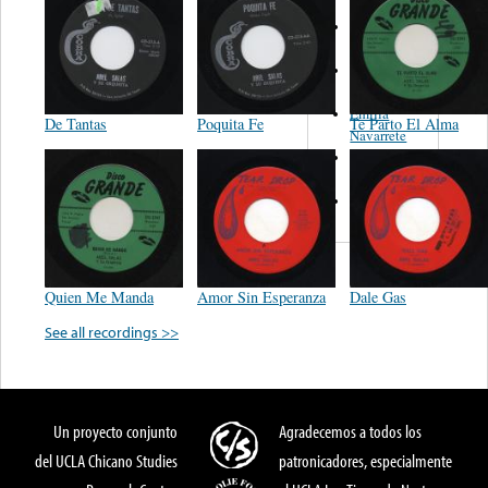
Trio
Figueroa
Los Angeles
Del Norte
Emilia
De Tantas
Poquita Fe
Te Parto El Alma
Navarrete
El Diablo Y
La Muerta
Powerband
Quien Me Manda
Amor Sin Esperanza
Dale Gas
See all recordings >>
Un proyecto conjunto
Agradecemos a todos los
del UCLA Chicano Studies
patronicadores, especialmente