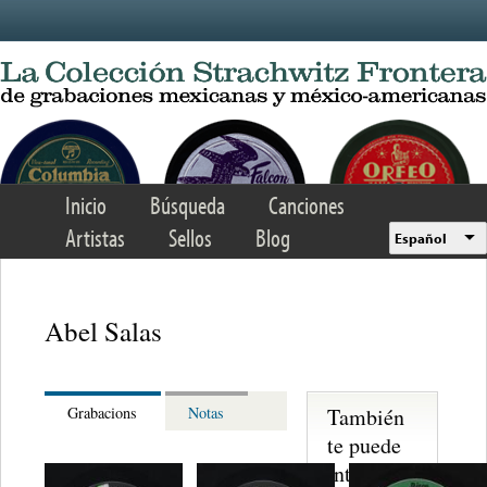
Skip to main content
Inicio
Búsqueda
Canciones
Artistas
Sellos
Blog
Español
Abel Salas
También
Grabacions
Notas
te puede
interesar...