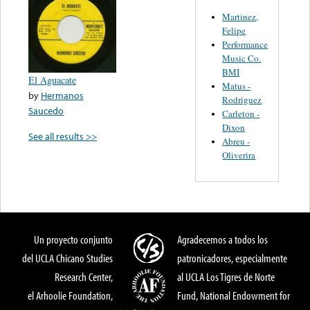
Martinez,
Felipe
Performance
Music Co.
BMI
El Aguacate
Matus -
by
Hermanos
Rodriguez
Saucedo
Carleton -
Dixon
See all results >>
Abreu -
Oliverira
Un proyecto conjunto
Agradecemos a todos los
del UCLA Chicano Studies
patronicadores, especialmente
Research Center,
al UCLA Los Tigres de Norte
el Arhoolie Foundation,
Fund, National Endowment for