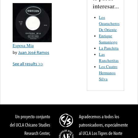
interesar...
Los
Guaracheros
De Oriente
Enrique
Samaniego
Esposa Mia
La Panchita
by
Juan José Ramos
Las
Rancheritas
See all results >>
Los Cuatro
Hermanos
Silva
Un proyecto conjunto
Agradecemos a todos los
del UCLA Chicano Studies
patronicadores, especialmente
Research Center,
al UCLA Los Tigres de Norte