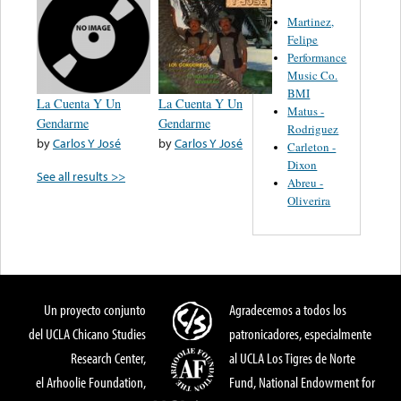
Martinez,
Felipe
Performance
Music Co.
BMI
La Cuenta Y Un
La Cuenta Y Un
Matus -
Gendarme
Gendarme
Rodriguez
by
Carlos Y José
by
Carlos Y José
Carleton -
Dixon
See all results >>
Abreu -
Oliverira
Un proyecto conjunto
Agradecemos a todos los
del UCLA Chicano Studies
patronicadores, especialmente
Research Center,
al UCLA Los Tigres de Norte
el Arhoolie Foundation,
Fund, National Endowment for