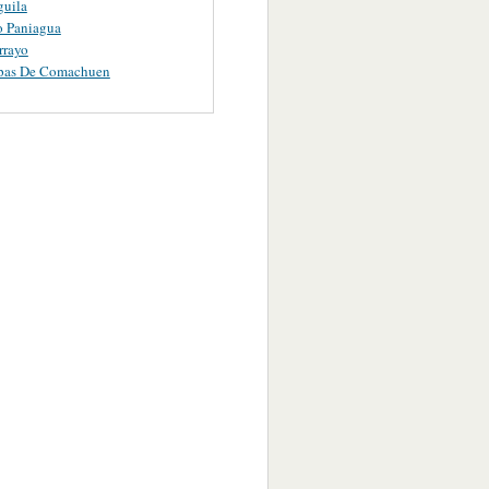
guila
o Paniagua
rrayo
pas De Comachuen