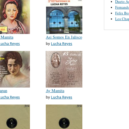
Dueto A
Fernand
Felix Bo
Los Cha
 Mamita
Asi Somos En Jalisco
Lucha Reyes
by
Lucha Reyes
apan
Ay Mamita
Lucha Reyes
by
Lucha Reyes