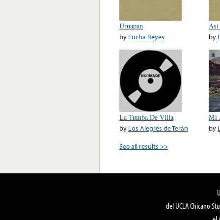
Uruapan
Asi
by
Lucha Reyes
by
La Tumba De Villa
Mi 
by
Los Alegres de Terán
by
See all results >>
del UCLA Chicano Stu
el