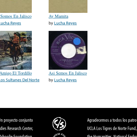
 Somos En Jalisco
Ay Mamita
Lucha Reyes
by
Lucha Reyes
Amigo El Tordillo
Asi Semos En Jalisco
Los Sultanes Del Norte
by
Lucha Reyes
Un proyecto conjunto
Agradecemos a todos los patro
dies Research Center,
UCLA Los Tigres de Norte Fund
 Arhoolie Foundation,
the Humanities, National End