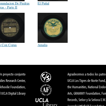
Inundacion De Piedras
El Puñal
as - Parte II
o Con Copas
Amalia
Un proyecto conjunto
Agradecemos a todos los patro
dies Research Center,
UCLA Los Tigres de Norte Fund
 Arhoolie Foundation,
the Humanities, National End
l UCLA Digital Library
Arts, GRAMMY Foundation, Fund
Records, Señor y la Señora E.W. 
Jeannik Littlefield Foundation.