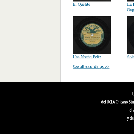
El Quelite
La 
Negr
Una Noche Feliz
Sol
See all recordings >>
del UCLA Chicano Stu
el
y de