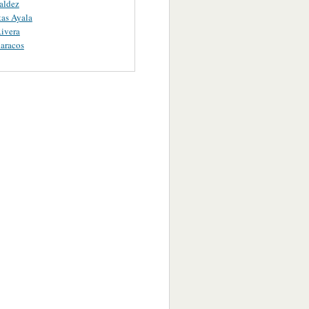
aldez
as Ayala
ivera
aracos