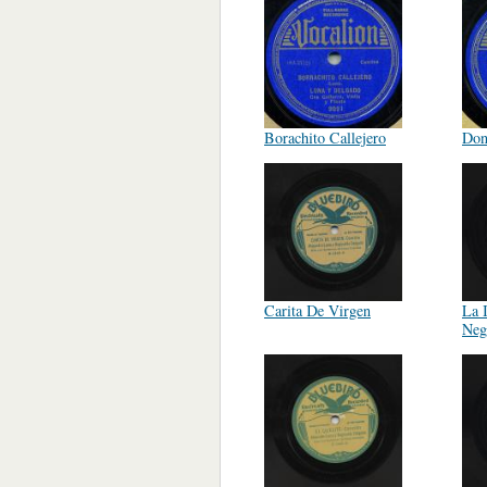
Borachito Callejero
Don
Carita De Virgen
La 
Negr