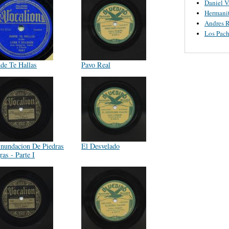
Daniel V
Hermanit
Andres R
Los Pach
de Te Hallas
Pavo Real
Inundacion De Piedras
El Desvelado
as - Parte I