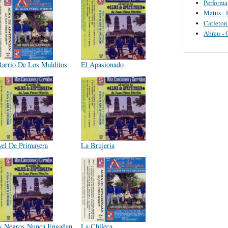
Perform
Matus - 
Carleton
Abreu - 
Barrio De Los Malditos
El Apasionado
vel De Primavera
La Brujeria
s Negros Nunca Engañan
La Chileca