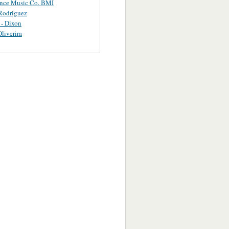
ance Music Co. BMI
Rodriguez
 - Dixon
Oliverira