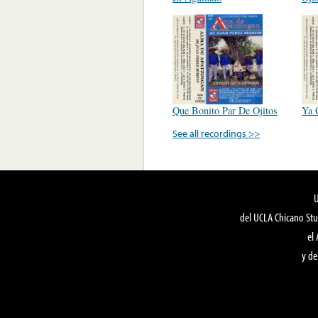
Que Bonito Par De Ojitos
Ya 
See all recordings >>
del UCLA Chicano Stu
el
y de