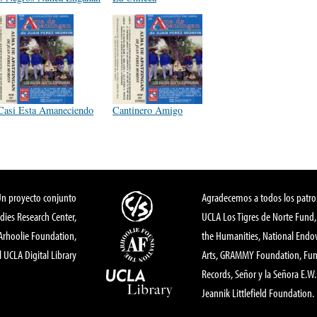
Casi Esta Amaneciendo
Cantinero Amigo
Un proyecto conjunto
Agradecemos a todos los patro
dies Research Center,
UCLA Los Tigres de Norte Fund
 Arhoolie Foundation,
the Humanities, National End
l UCLA Digital Library
Arts, GRAMMY Foundation, Fund
Records, Señor y la Señora E.W. 
Jeannik Littlefield Foundation.