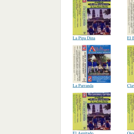
La Pipa Dina
El 
La Parranda
Cla
El Aguitado
Ojo