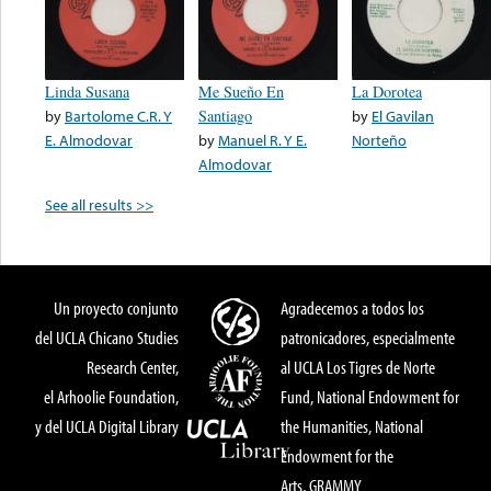
Linda Susana
Me Sueño En
La Dorotea
by
Bartolome C.R. Y
Santiago
by
El Gavilan
E. Almodovar
by
Manuel R. Y E.
Norteño
Almodovar
See all results >>
Un proyecto conjunto
Agradecemos a todos los
del UCLA Chicano Studies
patronicadores, especialmente
Research Center,
al UCLA Los Tigres de Norte
el Arhoolie Foundation,
Fund, National Endowment for
y del UCLA Digital Library
the Humanities, National
Endowment for the
Arts, GRAMMY