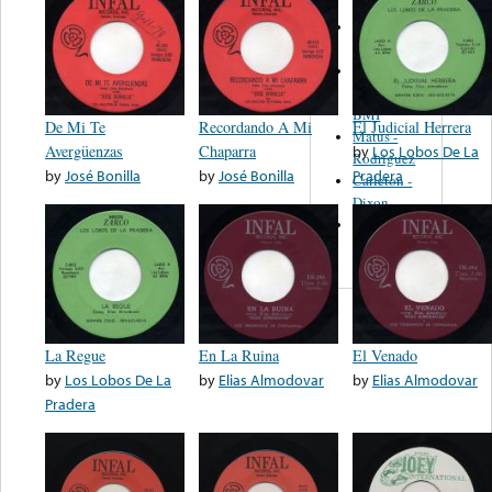
Martinez,
Felipe
Performance
Music Co.
BMI
De Mi Te
Recordando A Mi
El Judicial Herrera
Matus -
Avergüenzas
Chaparra
by
Los Lobos De La
Rodriguez
by
José Bonilla
by
José Bonilla
Pradera
Carleton -
Dixon
Abreu -
Oliverira
La Regue
En La Ruina
El Venado
by
Los Lobos De La
by
Elias Almodovar
by
Elias Almodovar
Pradera