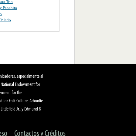
ara Trio
y Panchita
o
Obledo
nicadores, especialmente al
, National Endowment for
owment for the
 for Folk Culture, Arhoolie
Littlefield Jr., y Edmund &
eso
Contactos y Créditos