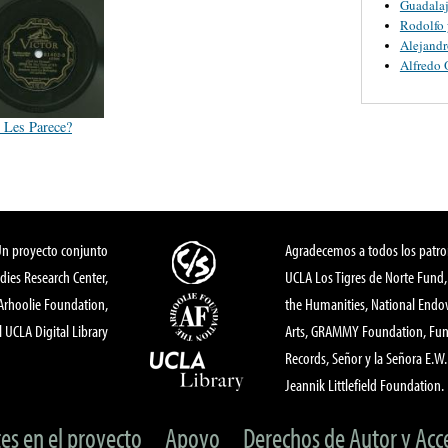
Guadalaj
Rodolfo 
Alejandr
Alfredo 
 Les Parece?
Un proyecto conjunto
Agradecemos a todos los patro
dies Research Center,
UCLA Los Tigres de Norte Fund
 Arhoolie Foundation,
the Humanities, National End
l UCLA Digital Library
Arts, GRAMMY Foundation, Fund
Records, Señor y la Señora E.W. 
Jeannik Littlefield Foundation.
tes en el proyecto
Apoyo
Derechos de Autor y Acc