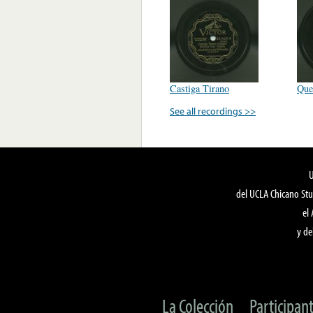
Castiga Tirano
Que
See all recordings >>
del UCLA Chicano Stu
el
y de
La Colección
Participan