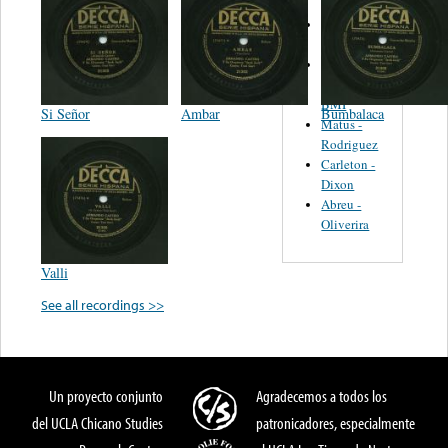
Martinez,
Felipe
Performance
Music Co.
BMI
Si Señor
Ambar
Bumbalaca
Matus -
Rodriguez
Carleton -
Dixon
Abreu -
Oliverira
Valli
See all recordings >>
Un proyecto conjunto
Agradecemos a todos los
del UCLA Chicano Studies
patronicadores, especialmente