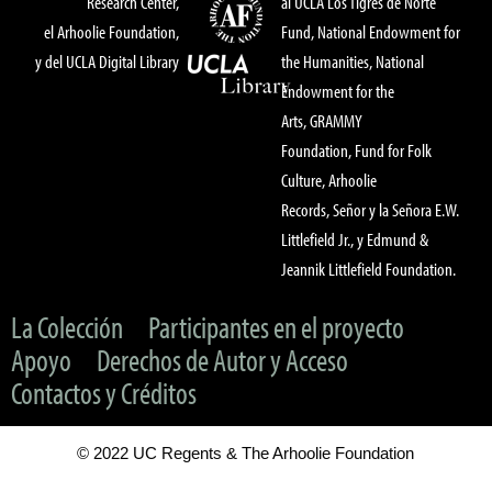
Research Center,
al UCLA Los Tigres de Norte
el Arhoolie Foundation,
Fund, National Endowment for
y del UCLA Digital Library
the Humanities, National
Endowment for the
Arts, GRAMMY
Foundation, Fund for Folk
Culture, Arhoolie
Records, Señor y la Señora E.W.
Littlefield Jr., y Edmund &
Jeannik Littlefield Foundation.
La Colección
Participantes en el proyecto
Apoyo
Derechos de Autor y Acceso
Contactos y Créditos
© 2022 UC Regents & The Arhoolie Foundation