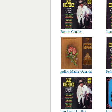
Benito Canales
Jua
Adios Madre Querida
Peñ
San Juan De Ulua
El 