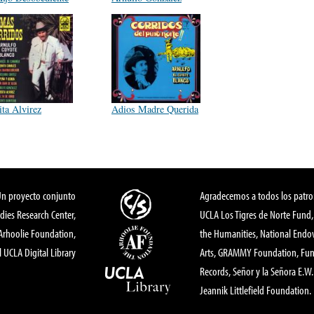
ita Alvirez
Adios Madre Querida
Un proyecto conjunto
Agradecemos a todos los patro
dies Research Center,
UCLA Los Tigres de Norte Fund
 Arhoolie Foundation,
the Humanities, National End
l UCLA Digital Library
Arts, GRAMMY Foundation, Fund
Records, Señor y la Señora E.W. 
Jeannik Littlefield Foundation.