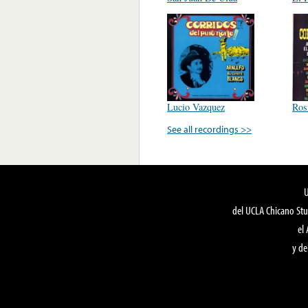
Lucio Vazquez
Ros
See all recordings >>
del UCLA Chicano Stu
el
y de