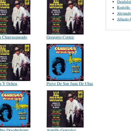
Guadalaj
Rodolfo 
Alejandr
Alfredo 
n Charrasqueado
Gregorio Cortez
a Y Ochoa
Preso De San Juan De Ulua
Hijo Desobediente
Arnulfo Gonzalez