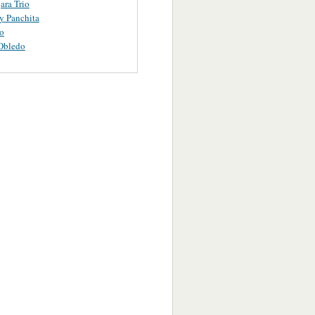
ara Trio
y Panchita
o
Obledo