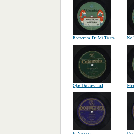
Recuerdos De Mi Tierra
No 
Ojos De Juventud
Mon
El Vacilón
Des