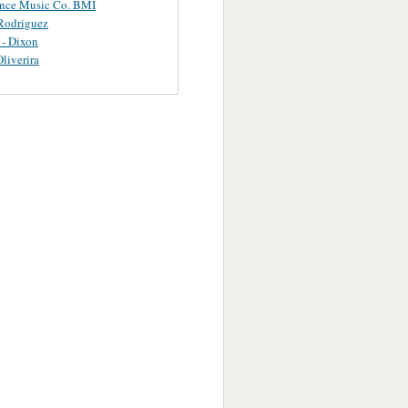
ance Music Co. BMI
Rodriguez
 - Dixon
Oliverira