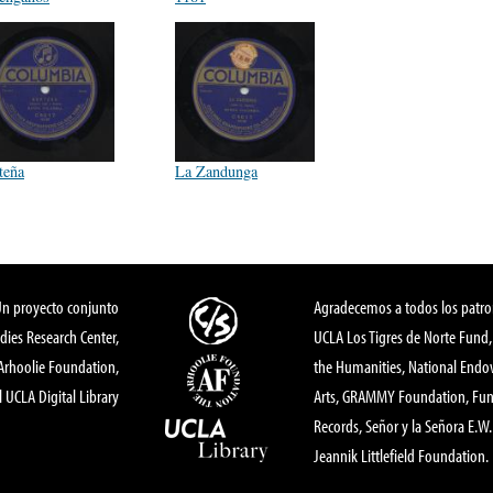
teña
La Zandunga
Un proyecto conjunto
Agradecemos a todos los patro
dies Research Center,
UCLA Los Tigres de Norte Fund
 Arhoolie Foundation,
the Humanities, National End
l UCLA Digital Library
Arts, GRAMMY Foundation, Fund
Records, Señor y la Señora E.W. 
Jeannik Littlefield Foundation.