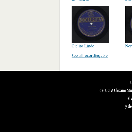
Cielito Lindo
Nor
See all recordings >>
del UCLA Chicano Stu
el
y de