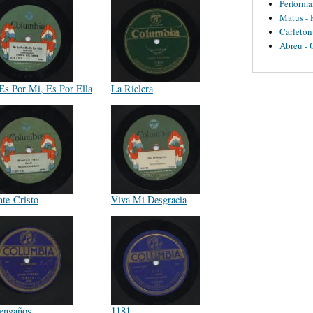
Perform
Matus - 
Carleton
Abreu - 
Es Por Mi, Es Por Ella
La Rielera
te-Cristo
Viva Mi Desgracia
engaños
1181