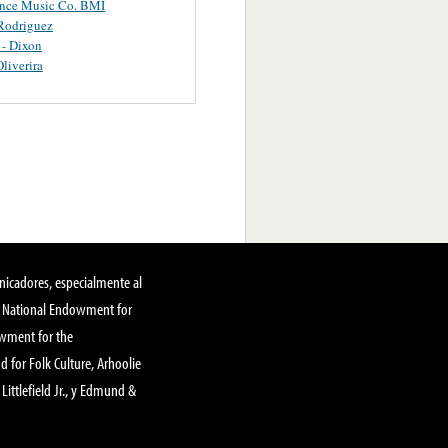
ance Music Co. BMI
Rodriguez
 - Dixon
Oliverira
nicadores, especialmente al
, National Endowment for
owment for the
 for Folk Culture, Arhoolie
Littlefield Jr., y Edmund &