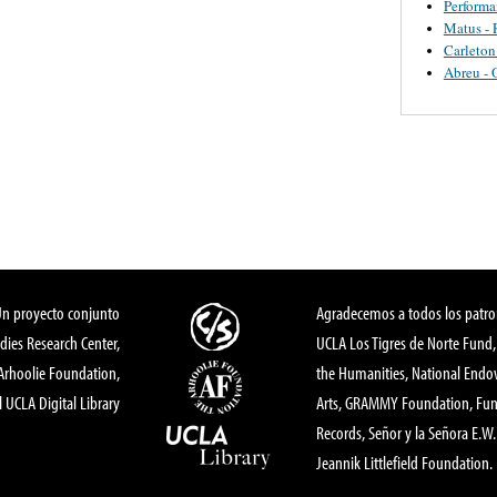
Perform
Matus - 
Carleton
Abreu - 
Un proyecto conjunto
Agradecemos a todos los patro
dies Research Center,
UCLA Los Tigres de Norte Fund
 Arhoolie Foundation,
the Humanities, National End
l UCLA Digital Library
Arts, GRAMMY Foundation, Fund
Records, Señor y la Señora E.W. 
Jeannik Littlefield Foundation.