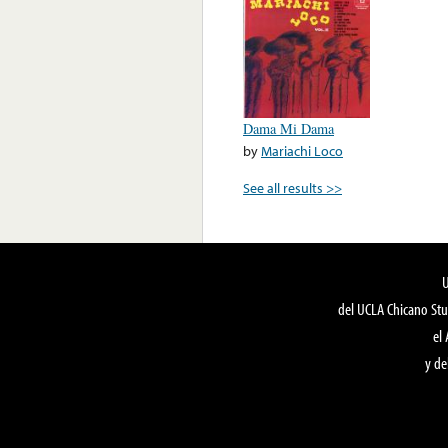
Dama Mi Dama
by
Mariachi Loco
See all results >>
del UCLA Chicano Stu
el
y de