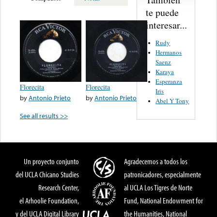
te puede
interesar...
Rudy
Hermanos
Saenz
Karaya
Esperanza
Florecita
Florecita
Iris
by
Antonio Prieto
by
Antonio Prieto
Abel Y Tony
See all results >>
Un proyecto conjunto
Agradecemos a todos los
del UCLA Chicano Studies
patronicadores, especialmente
Research Center,
al UCLA Los Tigres de Norte
el Arhoolie Foundation,
Fund, National Endowment for
y del UCLA Digital Library
the Humanities, National