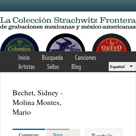
Skip to main content
Inicio
Búsqueda
Canciones
Artistas
Sellos
Blog
Español
Bechet, Sidney -
Molina Montes,
Mario
También
Compuesto
Notas