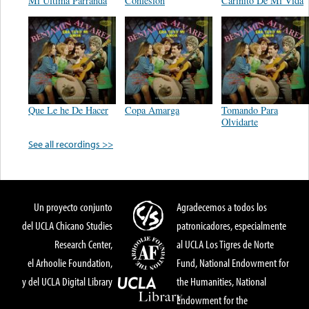
Mi Ultima Parranda
Confesion
Cariñito De Mi Vida
Que Le he De Hacer
Copa Amarga
Tomando Para
Olvidarte
See all recordings >>
Un proyecto conjunto
Agradecemos a todos los
del UCLA Chicano Studies
patronicadores, especialmente
Research Center,
al UCLA Los Tigres de Norte
el Arhoolie Foundation,
Fund, National Endowment for
y del UCLA Digital Library
the Humanities, National
Endowment for the