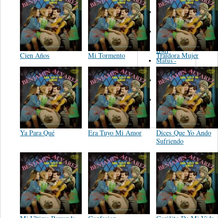
Martinez,
Felipe
Performance
Music Co.
BMI
Cien Años
Mi Tormento
Traidora Mujer
Matus -
Rodriguez
Carleton -
Dixon
Abreu -
Oliverira
Ya Para Qué
Era Tuyo Mi Amor
Dices Que Yo Ando
Sufriendo