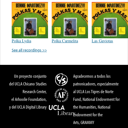
Polka Lydia
Polka Carmelita
Las Gaviotas
See all recordings >>
Un proyecto conjunto
Agradecemos a todos los
del UCLA Chicano Studies
patronicadores, especialmente
Research Center,
al UCLA Los Tigres de Norte
el Arhoolie Foundation,
Fund, National Endowment for
y del UCLA Digital Library
the Humanities, National
Endowment for the
Arts, GRAMMY