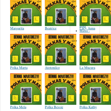
Martinez,
Felipe
Performance
Music Co.
BMI
Margarita
Beatrice
Lucy Anna
Matus -
Rodriguez
Carleton -
Dixon
Abreu -
Oliverira
Polka Marta
Atotonilco
La Mucura
Polka Mela
Polka Bessie
Polka Kathy