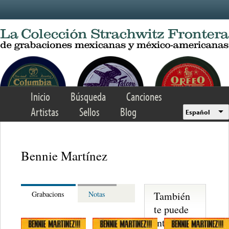
Skip to main content
Inicio
Búsqueda
Canciones
Artistas
Sellos
Blog
Español
Bennie Martínez
También
Grabacions
Notas
te puede
interesar...