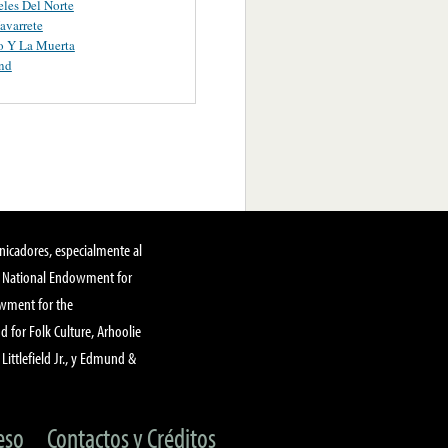
les Del Norte
avarrete
o Y La Muerta
nd
nicadores, especialmente al
, National Endowment for
owment for the
 for Folk Culture, Arhoolie
Littlefield Jr., y Edmund &
eso
Contactos y Créditos