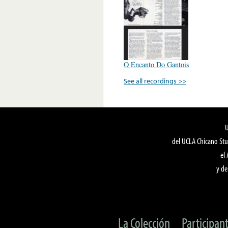
O Encanto Do Gantois
See all recordings >>
del UCLA Chicano Stu
el
y de
La Colección
Participan