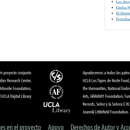
Los Ange
Emilia N
El Diabl
Powerba
Un proyecto conjunto
Agradecemos a todos los patro
dies Research Center,
UCLA Los Tigres de Norte Fund
 Arhoolie Foundation,
the Humanities, National End
l UCLA Digital Library
Arts, GRAMMY Foundation, Fund
Records, Señor y la Señora E.W. 
Jeannik Littlefield Foundation.
tes en el proyecto
Apoyo
Derechos de Autor y Acc