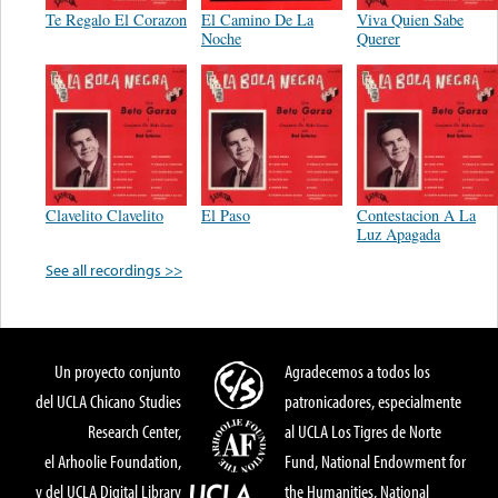
Te Regalo El Corazon
El Camino De La
Viva Quien Sabe
Noche
Querer
Clavelito Clavelito
El Paso
Contestacion A La
Luz Apagada
See all recordings >>
Un proyecto conjunto
Agradecemos a todos los
del UCLA Chicano Studies
patronicadores, especialmente
Research Center,
al UCLA Los Tigres de Norte
el Arhoolie Foundation,
Fund, National Endowment for
y del UCLA Digital Library
the Humanities, National