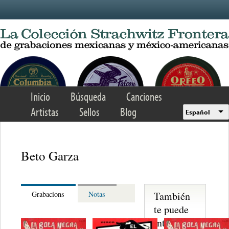
Skip to main content
Inicio
Búsqueda
Canciones
Artistas
Sellos
Blog
Español
Beto Garza
También
Grabacions
Notas
te puede
interesar...