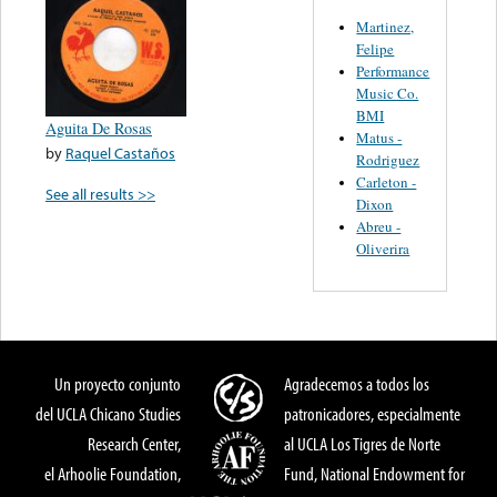
Martinez,
Felipe
Performance
Music Co.
BMI
Aguita De Rosas
Matus -
by
Raquel Castaños
Rodriguez
Carleton -
See all results >>
Dixon
Abreu -
Oliverira
Un proyecto conjunto
Agradecemos a todos los
del UCLA Chicano Studies
patronicadores, especialmente
Research Center,
al UCLA Los Tigres de Norte
el Arhoolie Foundation,
Fund, National Endowment for