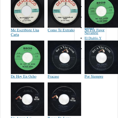
Trio
Figueroa
Los Angeles
Del Norte
Emilia
Me Escribiste Una
Como Te Extraño
No Por Favor
Navarrete
Carta
El Diablo Y
La Muerta
Powerband
De Hoy En Ocho
Fracase
Por Siempre