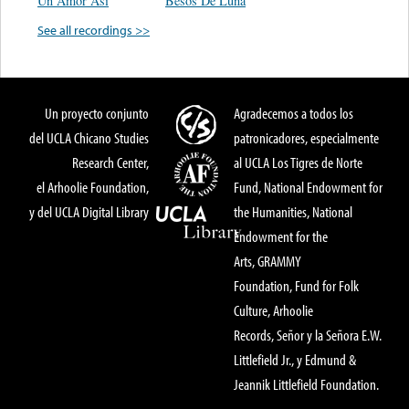
Un Amor Asi
Besos De Luna
See all recordings >>
Un proyecto conjunto
Agradecemos a todos los
del UCLA Chicano Studies
patronicadores, especialmente
Research Center,
al UCLA Los Tigres de Norte
el Arhoolie Foundation,
Fund, National Endowment for
y del UCLA Digital Library
the Humanities, National
Endowment for the
Arts, GRAMMY
Foundation, Fund for Folk
Culture, Arhoolie
Records, Señor y la Señora E.W.
Littlefield Jr., y Edmund &
Jeannik Littlefield Foundation.