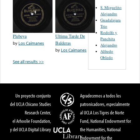
S. Miguelito
Alejandro
Guadalajara
Trio
Rodolfo y
Plebeya
Ultima Tarde De
Panchita
by
Los Caimanes
Balderas
Alejandro
by
Los Caimanes
Alfredo
Obledo
See all results >>
Un proyecto conjunto
Agradecemos a todos los
del UCLA Chicano Studies
patronicadores, especialmente
Research Center,
al UCLA Los Tigres de Norte
el Arhoolie Foundation,
Fund, National Endowment for
y del UCLA Digital Library
the Humanities, National
Endowment for the