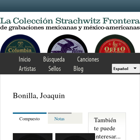
Skip to main content
Inicio
Búsqueda
Canciones
Artistas
Sellos
Blog
Español
Bonilla, Joaquin
También
Compuesto
Notas
te puede
interesar...