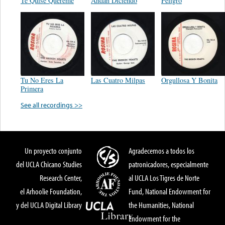
Te Quise Quereme
Andan Diciendo
Peligro
Tu No Eres La
Las Cuatro Milpas
Orgullosa Y Bonita
Primera
See all recordings >>
Un proyecto conjunto
Agradecemos a todos los
del UCLA Chicano Studies
patronicadores, especialmente
Research Center,
al UCLA Los Tigres de Norte
el Arhoolie Foundation,
Fund, National Endowment for
y del UCLA Digital Library
the Humanities, National
Endowment for the