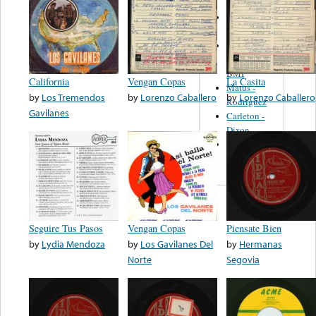
Martinez,
Felipe
Performance
Music Co.
BMI
California
Vengan Copas
La Casita
Matus -
by
Los Tremendos
by
Lorenzo Caballero
by
Lorenzo Caballero
Rodriguez
Gavilanes
Carleton -
Dixon
Abreu -
Oliverira
Seguire Tus Pasos
Vengan Copas
Piensate Bien
by
Lydia Mendoza
by
Los Gavilanes Del
by
Hermanas
Norte
Segovia