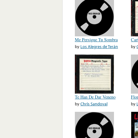
Me Persigue Tu Sombra
Car
by
Los Alegres de Terán
by
Te Han De Dar Veneno
Flo
by
Chris Sandoval
by