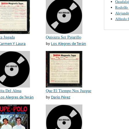
Guadalaj
Rodolfo 
Alejandr
Alfredo 
ta Jugada
Quisiera Ser Pajarillo
Carmen Y Laura
by
Los Alegres de Terán
rita Del Alma
Que El Tiempo Nos Juzgue
Los Alegres de Terán
by
Dario Pérez