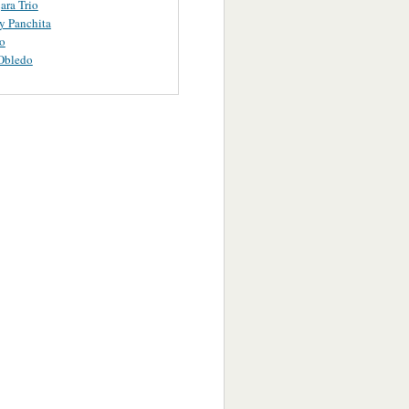
ara Trio
y Panchita
o
Obledo