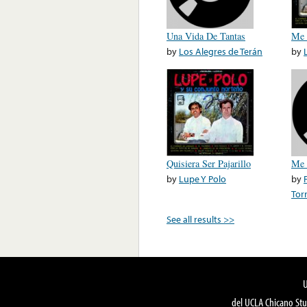
Una Vida De Tantas
Me 
by
Los Alegres de Terán
by
Quisiera Ser Pajarillo
Me 
by
Lupe Y Polo
by
Tor
See all results >>
del UCLA Chicano Stu