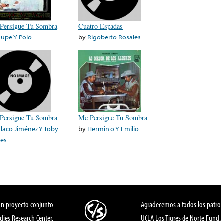
Persigue Tu Sombra
Cuatro Espadas
Lupe Y Polo
by
Rigoberto Rosales
Persigue Tu Sombra
Me Persigue Tu Sombra
Flaco Jiménez Y Toby
by
Herminio Y Emilio
res
Un proyecto conjunto
Agradecemos a todos los patro
dies Research Center,
UCLA Los Tigres de Norte Fund