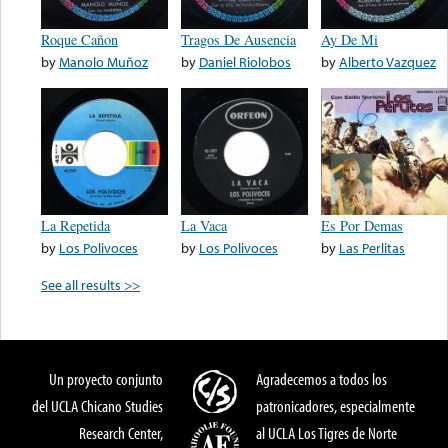
Roque Cañon
Tragos De Ausencia
Ay De Mi
by
Manolo Muñoz
by
Daniel Riolobos
by
Alberto Vazquez
La Repetida
La Vaca
Es Por Demas
by
Los Polivoces
by
Los Polivoces
by
Las Perlitas
See all results >>
Un proyecto conjunto
Agradecemos a todos los
del UCLA Chicano Studies
patronicadores, especialmente
Research Center,
al UCLA Los Tigres de Norte