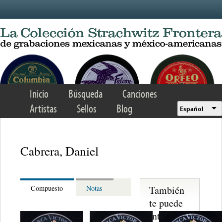
Skip to main content
Inicio
Búsqueda
Canciones
Artistas
Sellos
Blog
Español
Cabrera, Daniel
También
Compuesto
Notas
te puede
interesar...