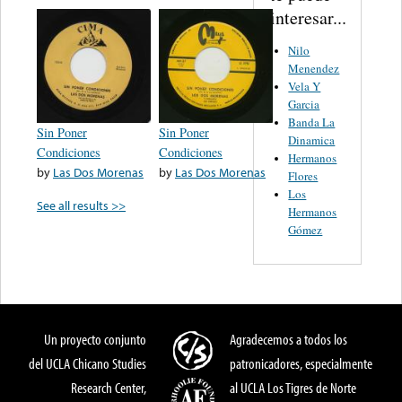
interesar...
Nilo
Menendez
Vela Y
Garcia
Banda La
Sin Poner
Sin Poner
Dinamica
Condiciones
Condiciones
Hermanos
by
Las Dos Morenas
by
Las Dos Morenas
Flores
Los
See all results >>
Hermanos
Gómez
Un proyecto conjunto
Agradecemos a todos los
del UCLA Chicano Studies
patronicadores, especialmente
Research Center,
al UCLA Los Tigres de Norte