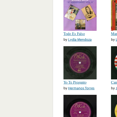
Todo Es Falso
Mar
by
Lydia Mendoza
by
Yo Te Pregunto
Can
by
Hermanos Torres
by