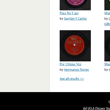
Para No Caer
Mañ
by
Gaytán Y Cantú
by
Gil
Por Ultima Vez
Mar
by
Hermanos Torres
by
See all results >>
del UCLA Chicano Stu