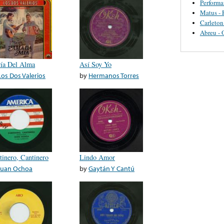
Perform
Matus - 
Carleton
Abreu - 
ía Del Alma
Así Soy Yo
Los Dos Valerios
by
Hermanos Torres
tinero, Cantinero
Lindo Amor
Juan Ochoa
by
Gaytán Y Cantú