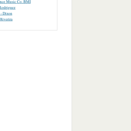
ance Music Co. BMI
Rodriguez
 - Dixon
Oliverira