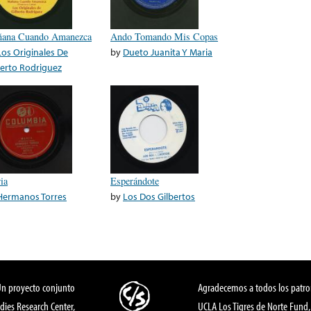
ana Cuando Amanezca
Ando Tomando Mis Copas
Los Originales De
by
Dueto Juanita Y Maria
berto Rodriguez
ia
Esperándote
Hermanos Torres
by
Los Dos Gilbertos
Un proyecto conjunto
Agradecemos a todos los patro
dies Research Center,
UCLA Los Tigres de Norte Fund