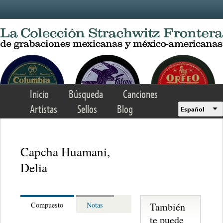
Skip to main content
Inicio
Búsqueda
Canciones
Artistas
Sellos
Blog
Español
Capcha Huamani,
Delia
También
Compuesto
Notas
te puede