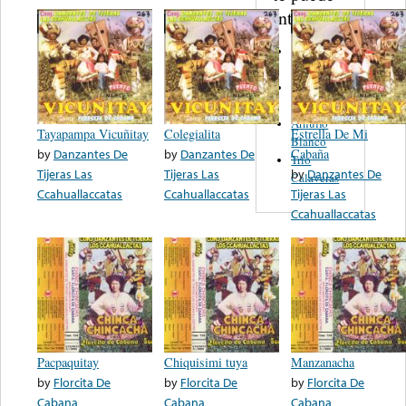
interesar...
Roberto
Pulido
Cuarteto
Flores
Arnulfo
Tayapampa Vicuñitay
Colegialita
Estrella De Mi
Blanco
by
Danzantes De
by
Danzantes De
Cabaña
Trío
Tijeras Las
Tijeras Las
by
Danzantes De
Calaveras
Ccahuallaccatas
Ccahuallaccatas
Tijeras Las
Ccahuallaccatas
Pacpaquitay
Chiquisimi tuya
Manzanacha
by
Florcita De
by
Florcita De
by
Florcita De
Cabana
Cabana
Cabana