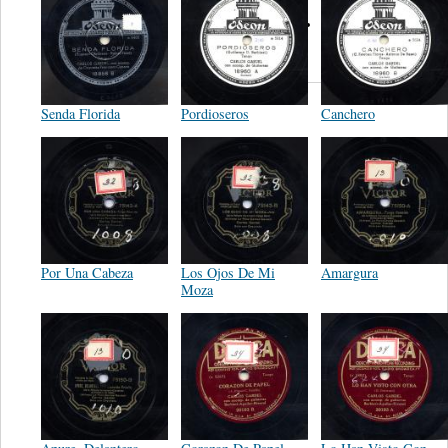
Eligio
Escobar
Senda Florida
Pordioseros
Canchero
Por Una Cabeza
Los Ojos De Mi
Amargura
Moza