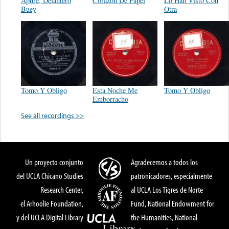
Apure, Delantero
Corazon De Papel
Lo Han Visto Con
Buey
Otra
Tomo Y Obligo
Esta Noche Me
Tomo Y Obligo
Emborracho
See all recordings >>
Un proyecto conjunto
Agradecemos a todos los
del UCLA Chicano Studies
patronicadores, especialmente
Research Center,
al UCLA Los Tigres de Norte
el Arhoolie Foundation,
Fund, National Endowment for
y del UCLA Digital Library
the Humanities, National