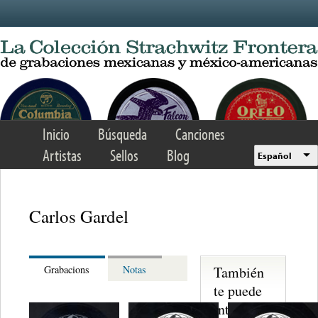
Skip to main content
Inicio
Búsqueda
Canciones
Artistas
Sellos
Blog
Español
Carlos Gardel
También
Grabacions
Notas
te puede
interesar...