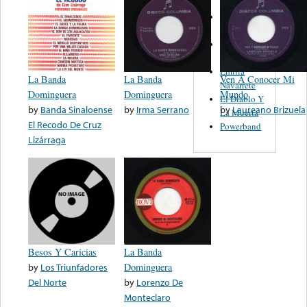
Trio
Figueroa
Los Angeles
Del Norte
Emilia
La Banda
La Banda
Ven A Conocer Mi
Navarrete
Dominguera
Dominguera
Mundo
El Diablo Y
by
Banda Sinaloense
by
Irma Serrano
by
Laureano Brizuela
La Muerta
El Recodo De Cruz
Powerband
Lizárraga
Besos Y Caricias
La Banda
by
Los Triunfadores
Dominguera
Del Norte
by
Lorenzo De
Monteclaro