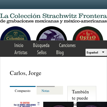
Skip to main content
Inicio
Búsqueda
Canciones
Artistas
Sellos
Blog
Español
Carlos, Jorge
También
Compuesto
Notas
te puede
interesar...