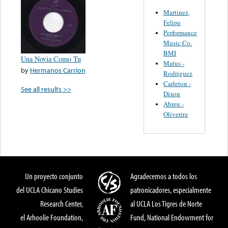
Martinez,
Felipe
Performance
Music Co.
BMI
Una Novia Como Tu
Matus -
by
Hermanos Carrion
Rodriguez
Carleton -
See all results >>
Dixon
Abreu -
Oliverira
Un proyecto conjunto
Agradecemos a todos los
del UCLA Chicano Studies
patronicadores, especialmente
Research Center,
al UCLA Los Tigres de Norte
el Arhoolie Foundation,
Fund, National Endowment for