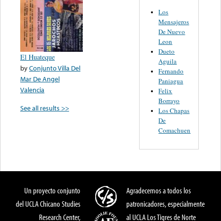
Los
Mensajeros
De Nuevo
Leon
Dueto
El Huateque
Aguila
by
Conjunto Villa Del
Fernando
Mar De Angel
Paniagua
Valencia
Felix
Borrayo
See all results >>
Los Chapas
De
Comachuen
Un proyecto conjunto
Agradecemos a todos los
del UCLA Chicano Studies
patronicadores, especialmente
Research Center,
al UCLA Los Tigres de Norte