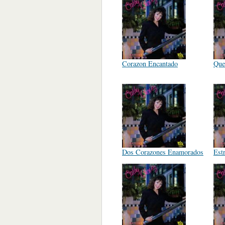
Corazon Encantado
Que
Dos Corazones Enamorados
Est