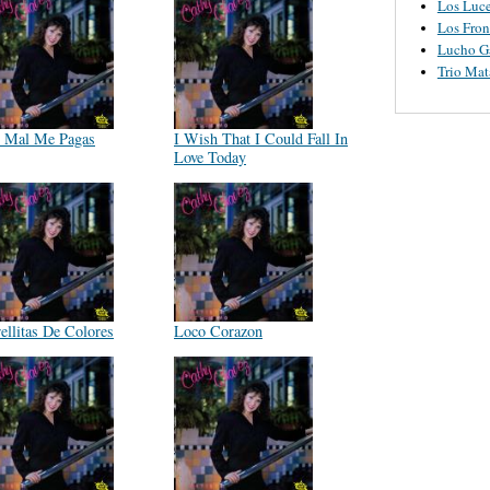
Los Luce
Los Fron
Lucho G
Trio Ma
 Mal Me Pagas
I Wish That I Could Fall In
Love Today
rellitas De Colores
Loco Corazon