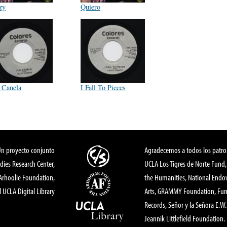
zy
Quiero
l Canela
I Fall To Pieces
Un proyecto conjunto
Agradecemos a todos los patro
dies Research Center,
UCLA Los Tigres de Norte Fund
 Arhoolie Foundation,
the Humanities, National End
l UCLA Digital Library
Arts, GRAMMY Foundation, Fund
Records, Señor y la Señora E.W. 
Jeannik Littlefield Foundation.