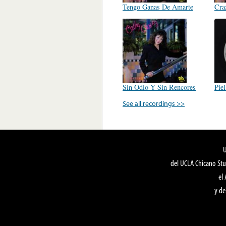
Tengo Ganas De Amarte
Cra
Sin Odio Y Sin Rencores
Pie
See all recordings >>
del UCLA Chicano Stu
el
y de