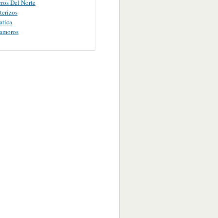
ros Del Norte
terizos
atica
tamoros