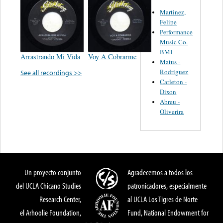
Martinez,
Felipe
Performance
Music Co.
BMI
Arrastrando Mi Vida
Voy A Cobrarme
Matus -
Rodriguez
See all recordings >>
Carleton -
Dixon
Abreu -
Oliverira
Un proyecto conjunto
Agradecemos a todos los
del UCLA Chicano Studies
patronicadores, especialmente
Research Center,
al UCLA Los Tigres de Norte
el Arhoolie Foundation,
Fund, National Endowment for