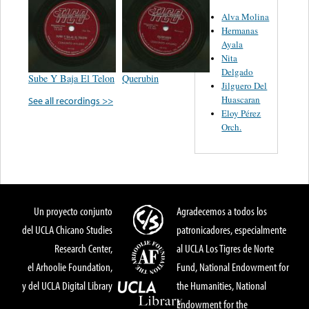
Alva Molina
Hermanas
Ayala
Nita
Delgado
Sube Y Baja El Telon
Querubin
Jilguero Del
Huascaran
See all recordings >>
Eloy Pérez
Orch.
Un proyecto conjunto
Agradecemos a todos los
del UCLA Chicano Studies
patronicadores, especialmente
Research Center,
al UCLA Los Tigres de Norte
el Arhoolie Foundation,
Fund, National Endowment for
y del UCLA Digital Library
the Humanities, National
Endowment for the