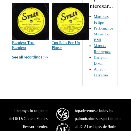
interesar...
Martinez,
Felipe
Performance
Music Co.
BMI
Escalera Tras
Tan Solo Por Un
Matus -
Escalera
Placer
Rodriguez
See all recordings >>
Carleton -
Dixon
Abreu -
Oliverira
Un proyecto conjunto
Agradecemos a todos los
del UCLA Chicano Studies
patronicadores, especialmente
Research Center,
al UCLA Los Tigres de Norte