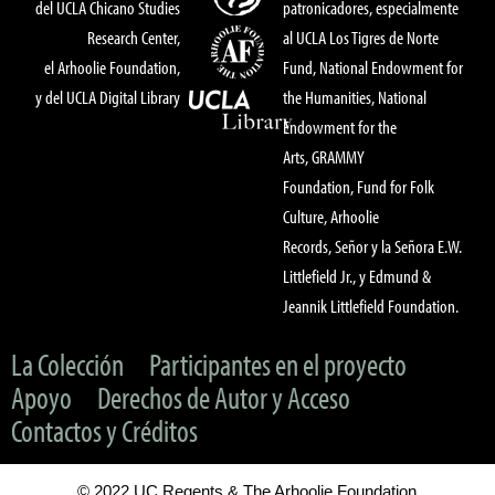
del UCLA Chicano Studies
patronicadores, especialmente
Research Center,
al UCLA Los Tigres de Norte
el Arhoolie Foundation,
Fund, National Endowment for
y del UCLA Digital Library
the Humanities, National
Endowment for the
Arts, GRAMMY
Foundation, Fund for Folk
Culture, Arhoolie
Records, Señor y la Señora E.W.
Littlefield Jr., y Edmund &
Jeannik Littlefield Foundation.
La Colección
Participantes en el proyecto
Apoyo
Derechos de Autor y Acceso
Contactos y Créditos
© 2022 UC Regents & The Arhoolie Foundation