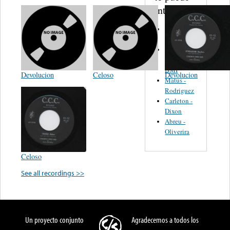
interesar...
Martinez,
Felipe
Performance
Music Co.
BMI
Devolucion
Celoso
Devolucion
Matus -
Rodriguez
Carleton -
Dixon
Abreu -
Oliverira
Celoso
See all recordings >>
Un proyecto conjunto
Agradecemos a todos los